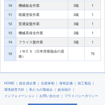
10
機械板金作業
2級
1
11
噴霧塗装作業
2級
1
12
普通旋盤作業
3級
1
13
機械系保全作業
2級
1
14
フライス盤作業
3級
1
ＪＷＥＳ（日本溶接協会の資
15
75
格）
HOME
｜
組合員企業
｜
生産体制
｜
保有設備
｜
加工製品
｜
環境経営方針
｜
私たちの取組み
｜
組合紹介
｜
インフォメーション
｜
お問い合わせ
｜
プライバシーポリシー