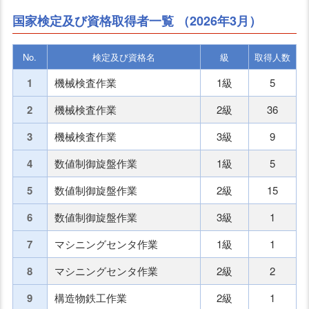
国家検定及び資格取得者一覧
（2026年3月）
No.
検定及び資格名
級
取得人数
1
機械検査作業
1級
5
2
機械検査作業
2級
36
3
機械検査作業
3級
9
4
数値制御旋盤作業
1級
5
5
数値制御旋盤作業
2級
15
6
数値制御旋盤作業
3級
1
7
マシニングセンタ作業
1級
1
8
マシニングセンタ作業
2級
2
9
構造物鉄工作業
2級
1