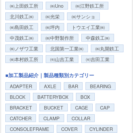
㈱上田鉄工所
㈱Uno
㈱江野鉄工所
北川鉄工㈱
㈱光栄
㈱サンショ
㈱島田鉄工
㈱坪内
トウエイ工業㈱
中茂鉄工㈱
㈱中野製作所
中森鉄工㈱
㈱ノザワ工業
北国第一工業㈱
㈱丸開鉄工
㈱本村鉄工所
㈲山吉工業
㈲吉田工業
■加工製品紹介｜製品種類別カテゴリー
ADAPTER
AXLE
BAR
BEARING
BLOCK
BATTERYBOX
BOX
BRACKET
BUCKET
CAGE
CAP
CATCHER
CLAMP
COLLAR
CONSOLEFRAME
COVER
CYLINDER