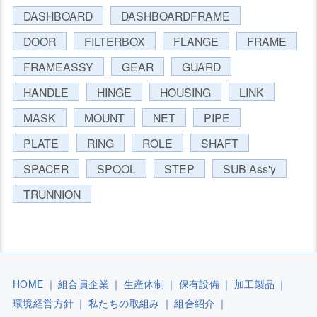
DASHBOARD
DASHBOARDFRAME
DOOR
FILTERBOX
FLANGE
FRAME
FRAMEASSY
GEAR
GUARD
HANDLE
HINGE
HOUSING
LINK
MASK
MOUNT
NET
PIPE
PLATE
RING
ROLE
SHAFT
SPACER
SPOOL
STEP
SUB Ass'y
TRUNNION
HOME
｜
組合員企業
｜
生産体制
｜
保有設備
｜
加工製品
｜
環境経営方針
｜
私たちの取組み
｜
組合紹介
｜