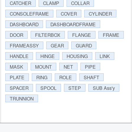
CATCHER
CLAMP
COLLAR
CONSOLEFRAME
COVER
CYLINDER
DASHBOARD
DASHBOARDFRAME
DOOR
FILTERBOX
FLANGE
FRAME
FRAMEASSY
GEAR
GUARD
HANDLE
HINGE
HOUSING
LINK
MASK
MOUNT
NET
PIPE
PLATE
RING
ROLE
SHAFT
SPACER
SPOOL
STEP
SUB Ass'y
TRUNNION