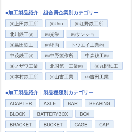
■加工製品紹介｜組合員企業別カテゴリー
㈱上田鉄工所
㈱Uno
㈱江野鉄工所
北川鉄工㈱
㈱光栄
㈱サンショ
㈱島田鉄工
㈱坪内
トウエイ工業㈱
中茂鉄工㈱
㈱中野製作所
中森鉄工㈱
㈱ノザワ工業
北国第一工業㈱
㈱丸開鉄工
㈱本村鉄工所
㈲山吉工業
㈲吉田工業
■加工製品紹介｜製品種類別カテゴリー
ADAPTER
AXLE
BAR
BEARING
BLOCK
BATTERYBOX
BOX
BRACKET
BUCKET
CAGE
CAP