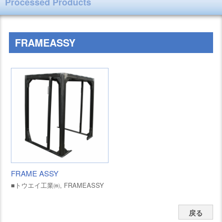
Processed Products
FRAMEASSY
FRAME ASSY
■トウエイ工業㈱, FRAMEASSY
戻る