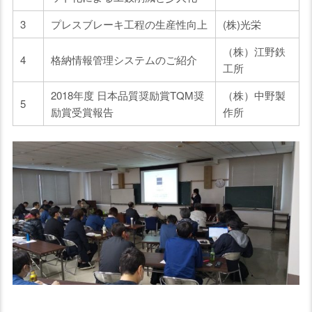
3
プレスブレーキ工程の生産性向上
(株)光栄
（株）江野鉄
4
格納情報管理システムのご紹介
工所
2018年度 日本品質奨励賞TQM奨
（株）中野製
5
励賞受賞報告
作所