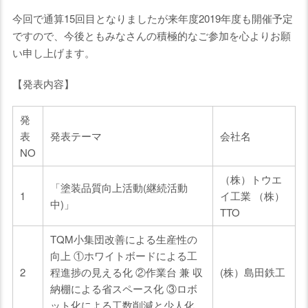
今回で通算15回目となりましたが来年度2019年度も開催予定
ですので、今後ともみなさんの積極的なご参加を心よりお願
い申し上げます。
【発表内容】
発
表
発表テーマ
会社名
NO
（株）トウエ
「塗装品質向上活動(継続活動
1
イ工業 （株）
中)」
TTO
TQM小集団改善による生産性の
向上 ①ホワイトボードによる工
2
程進捗の見える化 ②作業台 兼 収
(株）島田鉄工
納棚による省スペース化 ③ロボ
ット化による工数削減と少人化