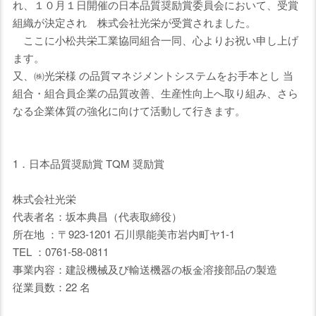
れ、１０月１日開催の日本品質奨励賞委員会において、受賞
組織が決定され 株式会社光栄が受賞されました。
ここに小松共栄工業協同組合一同、心よりお祝い申し上げ
ます。
又、㈱光栄様 の品質マネジメントシステムをお手本とし 当
組合・組合員企業の品質改善、生産性向上へ取り組み、さら
なる企業体質の強化に向けて活動して行きます。
1．日本品質奨励賞 TQM 奨励賞
株式会社光栄
代表者名：坂本典昌（代表取締役）
所在地 ：〒923-1201 石川県能美市岩内町ヤ1-1
TEL ：0761-58-0811
事業内容：建設機械及び輸送機器の板金溶接部品の製造
従業員数：22 名