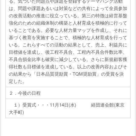
る。気づいた問題点や課題を登録するテーマバンク活動
は、問題や課題あるいは対策などの共有によって全員参加
の改善活動の推進に役立っている。第三の特徴は経営基盤
強化のための組織体制の構築と人材育成を積極的に行って
いることである。必要な人材力量マップを作成し、それに
基づく教育を実施することで、積極的な人材育成を行って
いる。これらすべての活動の結果として、売上、利益共に
目標値を達成し、後工程不具合、工程内不具合件数比率、
不具合損金比率も確実に減少している。さらに新規顧客獲
得社数も目標値を達成している。以上の改善内容およびそ
の結果から「日本品質奨励賞・TQM奨励賞」の受賞を決
定した。
２．今後の日程
１）受賞式・・・11月14日(水) 経団連会館(東京
大手町)