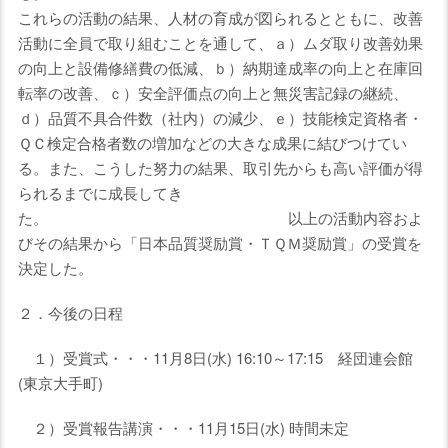
これらの活動の結果、人材の育成が図られるとともに、改善
活動に全員で取り組むことを通して、ａ）ムダ取り改善効果
の向上と設備修繕費の低減、ｂ）納期達成率の向上と在庫回
転率の改善、ｃ）安全評価点の向上と無災害記録の継続、
ｄ）品質不具合件数（社内）の減少、ｅ）技能検定資格者・
ＱＣ検定合格者数の増加などの大きな成果に結びつけてい
る。また、こうした努力の結果、取引先からも高い評価が得
られるまでに成長してき
た。 以上の活動内容およ
びその結果から「日本品質奨励賞・ＴＱＭ奨励賞」の受賞を
決定した。
２．今後の日程
１）受賞式・・・11月8日(水) 16:10～17:15 経団連会館
(東京大手町)
２）受賞報告講演・・・11月15日(水) 時間未定