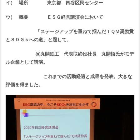
イ）
場所 東京都 四谷区民センター
ウ）
概要 ＥＳＧ経営講演会において
「ステージアップを重ねて掴んだＴＱＭ奨励賞
とＳＤＧｓへの道」
と題して、
㈱丸開鉄工 代表取締役社長 丸開悟氏がモデ
ル企業として講演。
これまでの活動経過と成果を発表。大きな
評価を得ました。