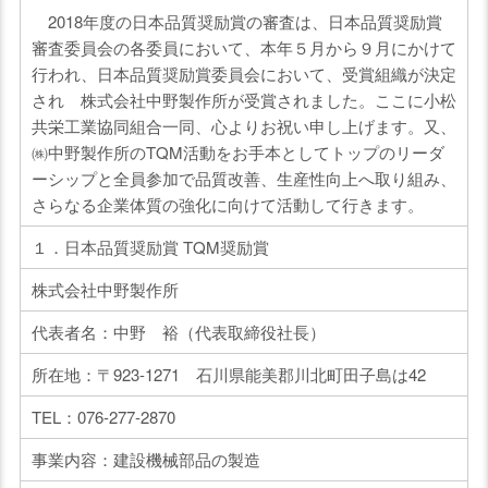
2018年度の日本品質奨励賞の審査は、日本品質奨励賞
審査委員会の各委員において、本年５月から９月にかけて
行われ、日本品質奨励賞委員会において、受賞組織が決定
され 株式会社中野製作所が受賞されました。ここに小松
共栄工業協同組合一同、心よりお祝い申し上げます。又、
㈱中野製作所のTQM活動をお手本としてトップのリーダ
ーシップと全員参加で品質改善、生産性向上へ取り組み、
さらなる企業体質の強化に向けて活動して行きます。
１．日本品質奨励賞 TQM奨励賞
株式会社中野製作所
代表者名：中野 裕（代表取締役社長）
所在地：〒923-1271 石川県能美郡川北町田子島は42
TEL：076-277-2870
事業内容：建設機械部品の製造