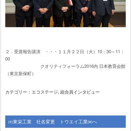
２．受賞報告講演 ・・・１１月２２日（火）10：30～11：
00
クオリティフォーラム2016内 日本教育会館
（東京新保町）
カテゴリー：エコステージ, 組合員インタビュー
㈲東栄工業 社名変更 トウエイ工業㈱へ