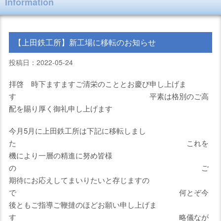
Information
【上田鉄工所】新工場に移転のお知らせ
投稿日：2022-05-24
拝啓 時下ますますご清栄のこととお慶び申し上げま
す 平素は格別のご高
配を賜り厚く御礼申し上げます
今月5月に上田鉄工所は下記に移転しまし
た これを
機により一層の精進に努め皆様
の ご
期待にお応えしてまいりたいと存じますの
で 何とぞ今
後ともご指導ご鞭撻のほどお願い申し上げま
す 略儀なが