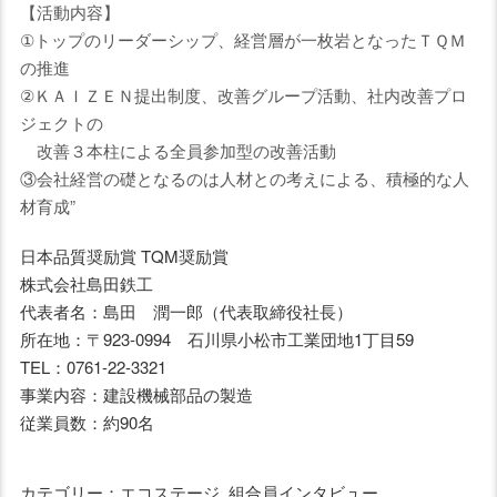
【活動内容】
①トップのリーダーシップ、経営層が一枚岩となったＴＱＭ
の推進
②ＫＡＩＺＥＮ提出制度、改善グループ活動、社内改善プロ
ジェクトの
改善３本柱による全員参加型の改善活動
③会社経営の礎となるのは人材との考えによる、積極的な人
材育成”
日本品質奨励賞 TQM奨励賞
株式会社島田鉄工
代表者名：島田 潤一郎（代表取締役社長）
所在地：〒923-0994 石川県小松市工業団地1丁目59
TEL：0761-22-3321
事業内容：建設機械部品の製造
従業員数：約90名
カテゴリー：エコステージ, 組合員インタビュー