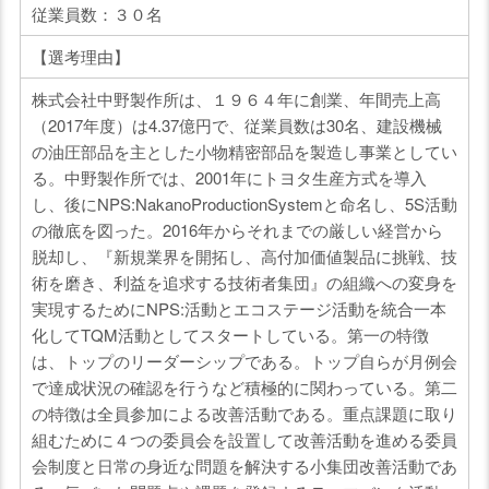
従業員数：３０名
【選考理由】
株式会社中野製作所は、１９６４年に創業、年間売上高
（2017年度）は4.37億円で、従業員数は30名、建設機械
の油圧部品を主とした小物精密部品を製造し事業としてい
る。中野製作所では、2001年にトヨタ生産方式を導入
し、後にNPS:NakanoProductionSystemと命名し、5S活動
の徹底を図った。2016年からそれまでの厳しい経営から
脱却し、『新規業界を開拓し、高付加価値製品に挑戦、技
術を磨き、利益を追求する技術者集団』の組織への変身を
実現するためにNPS:活動とエコステージ活動を統合一本
化してTQM活動としてスタートしている。第一の特徴
は、トップのリーダーシップである。トップ自らが月例会
で達成状況の確認を行うなど積極的に関わっている。第二
の特徴は全員参加による改善活動である。重点課題に取り
組むために４つの委員会を設置して改善活動を進める委員
会制度と日常の身近な問題を解決する小集団改善活動であ