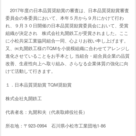
2017年度の日本品質奨励賞の審査は、日本品質奨励賞審査
委員会の各委員において、本年５月から９月にかけて行わ
れ、９月３０日開催の日本品質奨励賞委員会において、受賞
組織が決定され 株式会社丸開鉄工が受賞されました。ここ
に小松共栄工業協同組合一同、心よりお祝い申し上げます。
又、㈱丸開鉄工様のTQMを小規模組織に合わせてアレンジし
進化させていることをお手本とし 当組合・組合員企業の品質
改善、生産性向上へ取り組み、さらなる企業体質の強化に向
けて活動して行きます。
１．日本品質奨励賞 TQM奨励賞
株式会社丸開鉄工
代表者名：丸開和夫（代表取締役社長）
所在地：〒923-0994 石川県小松市工業団地1-86