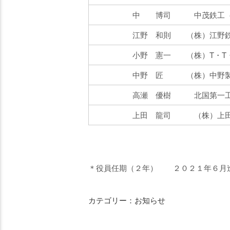
中 博司 中茂鉄工（
江野 和則 （株）江野
小野 憲一 （株）T・T・
中野 匠 （株）中野製
高瀬 優樹 北国第一工業
上田 龍司 （株）上田
＊役員任期（２年） ２０２１年６月
カテゴリー：お知らせ