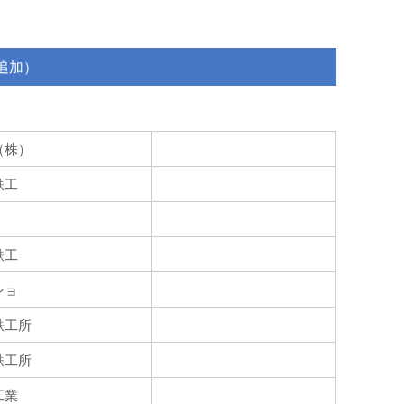
追加）
株）
鉄工
鉄工
ショ
工所
工所
業