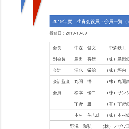
2019年度 壮青会役員・会員一覧（
投稿日：2019-10-09
会長 中森 健文 中森鉄工（
副会長 島田 将徳 （株）島田
会計 清水 栄治 （株）坪内
会計監査 丸開 悟 （株）丸開
会員 松本 優二 （株）サン
宇野 勝 （有）宇野鉄
本村 斗志雄 （株）本村鉄
野澤 和弘 （株）ノザワ工