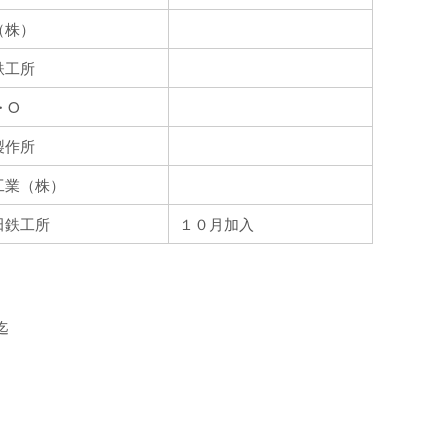
株）
鉄工所
O
作所
（株）
鉄工所
１０月加入
迄